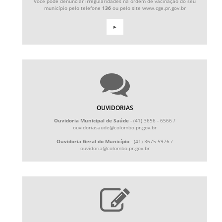
Você pode denunciar irregularidades na ordem de vacinação do seu
município pelo telefone
136
ou pelo site www.cge.pr.gov.br
►
OUVIDORIAS
Ouvidoria Municipal de Saúde
- (41) 3656 - 6566 /
ouvidoriasaude@colombo.pr.gov.br
Ouvidoria Geral do Município
- (41) 3675-5976 /
ouvidoria@colombo.pr.gov.br