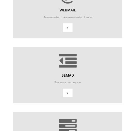
WEBMAIL
Acesso restrito para usuários @colombo
►
SEMAD
Processos de compras
►