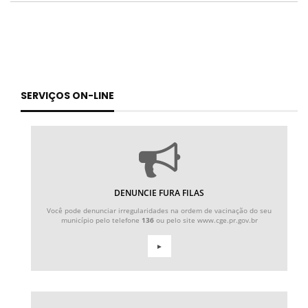
SERVIÇOS ON-LINE
DENUNCIE FURA FILAS
Você pode denunciar irregularidades na ordem de vacinação do seu
município pelo telefone
136
ou pelo site www.cge.pr.gov.br
►