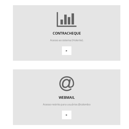
CONTRACHEQUE
Acesso ao sistema (Holerite).
►
WEBMAIL
Acesso restrito para usuários @colombo
►