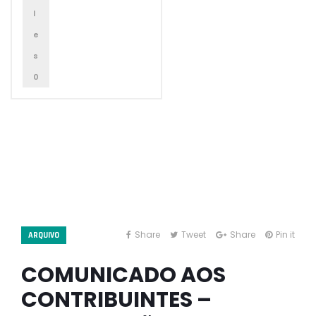
l
e
s
0
Share
Tweet
Share
Pin it
ARQUIVO
COMUNICADO AOS
CONTRIBUINTES –