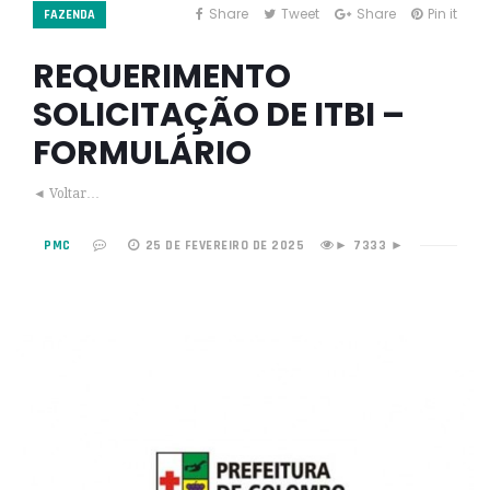
Share
Tweet
Share
Pin it
FAZENDA
REQUERIMENTO
SOLICITAÇÃO DE ITBI –
FORMULÁRIO
◄ Voltar…
PMC
25 DE FEVEREIRO DE 2025
7333 ►
►