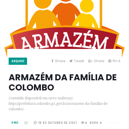
Share
Tweet
Share
Pin it
ARQUIVO
ARMAZÉM DA FAMÍLIA DE
COLOMBO
Conteúdo disponível em novo endereço:
https://prefeitura.colombo.pr.gov.br/armazem-da-familia-de-
colombo/…
PMC
18 DE OUTUBRO DE 2021
8596 ►
►