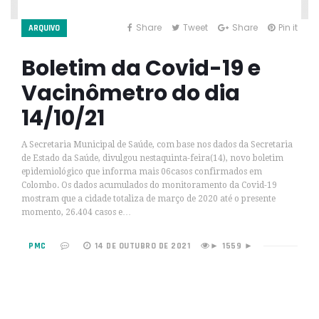
Share
Tweet
Share
Pin it
ARQUIVO
Boletim da Covid-19 e
Vacinômetro do dia
14/10/21
A Secretaria Municipal de Saúde, com base nos dados da Secretaria
de Estado da Saúde, divulgou nestaquinta-feira(14), novo boletim
epidemiológico que informa mais 06casos confirmados em
Colombo. Os dados acumulados do monitoramento da Covid-19
mostram que a cidade totaliza de março de 2020 até o presente
momento, 26.404 casos e…
PMC
14 DE OUTUBRO DE 2021
1559 ►
►