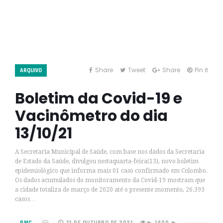
Share
Tweet
Share
Pin it
ARQUIVO
Boletim da Covid-19 e
Vacinômetro do dia
13/10/21
A Secretaria Municipal de Saúde, com base nos dados da Secretaria
de Estado da Saúde, divulgou nestaquarta-feira(13), novo boletim
epidemiológico que informa mais 01 caso confirmado em Colombo.
Os dados acumulados do monitoramento da Covid-19 mostram que
a cidade totaliza de março de 2020 até o presente momento, 26.393
casos…
PMC
13 DE OUTUBRO DE 2021
1400 ►
►