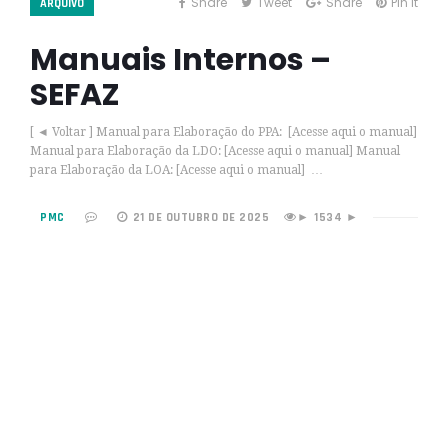
Share
Tweet
Share
Pin it
ARQUIVO
Manuais Internos –
SEFAZ
[ ◄ Voltar ] Manual para Elaboração do PPA: [Acesse aqui o manual]
Manual para Elaboração da LDO: [Acesse aqui o manual] Manual
para Elaboração da LOA: [Acesse aqui o manual] …
PMC
21 DE OUTUBRO DE 2025
1534 ►
►