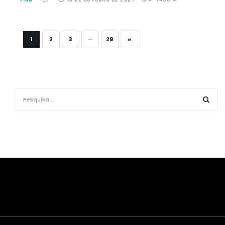
»
1
2
3
···
28